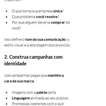
O que torna sua empresa 
única
?
Que problema 
você resolve
?
Por que alguém deveria 
comprar 
de 
você?
Isso define o 
tom da sua comunicação
, o 
estilo visual e a abordagem dos anúncios.
2. 
Construa campanhas com 
identidade
Use campanhas pagas que 
mantêm a 
cara da sua marca
:
Imagens com a 
paleta 
certa
Linguagem 
alinhada ao seu público
Promessas coerentes com o que 