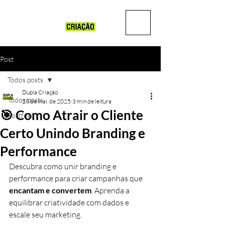
Post
Todos posts
Dupla Criação
Todos posts
28 de mai. de 2025
3 min de leitura
🎯 Como Atrair o Cliente
Portfólio
Certo Unindo Branding e
Performance
Descubra como unir branding e 
performance para criar campanhas que 
encantam e convertem
. Aprenda a 
equilibrar criatividade com dados e 
escale seu marketing.