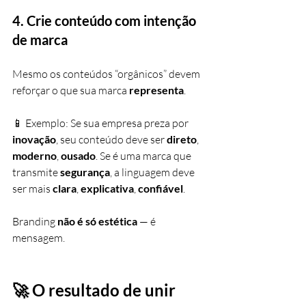
4. 
Crie conteúdo com intenção 
de marca
Mesmo os conteúdos “orgânicos” devem 
reforçar o que sua marca 
representa
.
📱 Exemplo: Se sua empresa preza por 
inovação
, seu conteúdo deve ser 
direto
, 
moderno
, 
ousado
. Se é uma marca que 
transmite 
segurança
, a linguagem deve 
ser mais 
clara
, 
explicativa
, 
confiável
.
Branding 
não é só estética
 — é 
mensagem.
🚀 O resultado de unir 